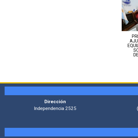
PR
AJU
EQUI
S
D
Dirección
Independencia 2525