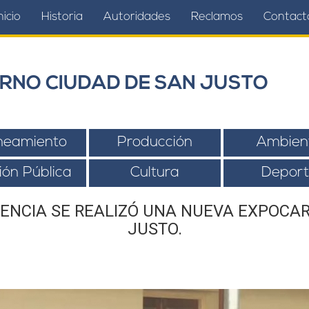
nicio
Historia
Autoridades
Reclamos
Contact
RNO CIUDAD DE SAN JUSTO
neamiento
Producción
Ambien
ión Pública
Cultura
Deport
NCIA SE REALIZÓ UNA NUEVA EXPOCAR
JUSTO.