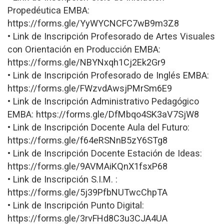
Propedéutica EMBA:
https://forms.gle/YyWYCNCFC7wB9m3Z8
• Link de Inscripción Profesorado de Artes Visuales
con Orientación en Producción EMBA:
https://forms.gle/NBYNxqh1Cj2Ek2Gr9
• Link de Inscripción Profesorado de Inglés EMBA:
https://forms.gle/FWzvdAwsjPMrSm6E9
• Link de Inscripción Administrativo Pedagógico
EMBA: https://forms.gle/DfMbqo4SK3aV7SjW8
• Link de Inscripción Docente Aula del Futuro:
https://forms.gle/f64eRSNnB5zY6STg8
• Link de Inscripción Docente Estación de Ideas:
https://forms.gle/9AVMAiKQnX1fsxP68
• Link de Inscripción S.I.M. :
https://forms.gle/5j39PfbNUTwcChpTA
• Link de Inscripción Punto Digital:
https://forms.gle/3rvFHd8C3u3CJA4UA