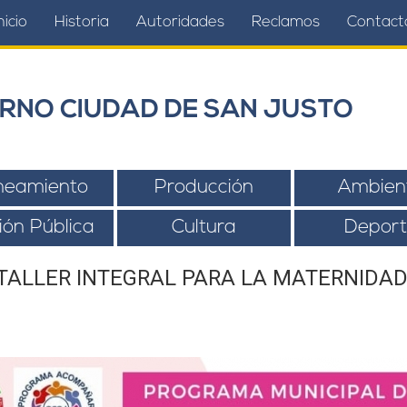
nicio
Historia
Autoridades
Reclamos
Contact
RNO CIUDAD DE SAN JUSTO
neamiento
Producción
Ambien
ión Pública
Cultura
Deport
TALLER INTEGRAL PARA LA MATERNIDAD