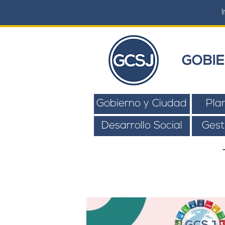
I
GOBIE
Gobierno y Ciudad
Pla
Desarrollo Social
Gest