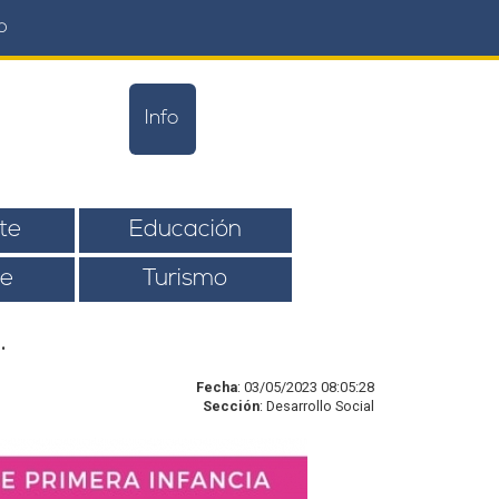
o
Info
te
Educación
e
Turismo
.
Fecha
: 03/05/2023 08:05:28
Sección
: Desarrollo Social