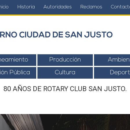
nicio
Historia
Autoridades
Reclamos
Contact
RNO CIUDAD DE SAN JUSTO
neamiento
Producción
Ambien
ión Pública
Cultura
Deport
80 AÑOS DE ROTARY CLUB SAN JUSTO.