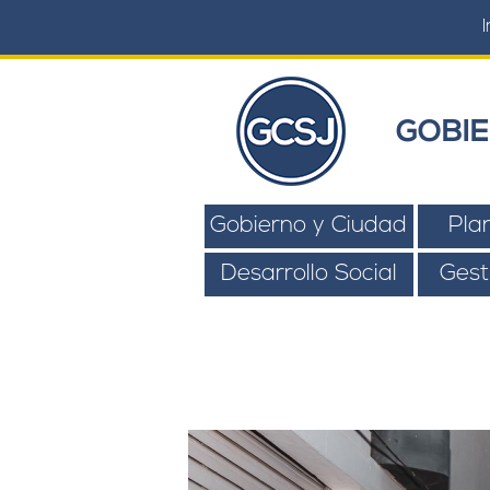
I
GOBIE
Gobierno y Ciudad
Pla
Desarrollo Social
Gest